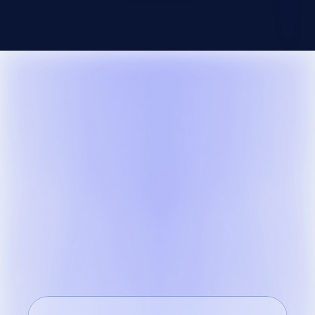
Lineas de desarrollo
Elige
la
línea
que
tu
equipo
necesita