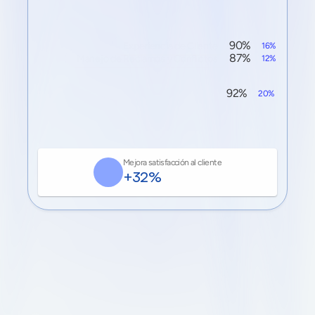
90% 
Experiencia de Cliente
16% 
87% 
Manejo de Reclamos y Conflictos
12% 
92% 
Comunicación en Canales de Atención
20% 
Mejora satisfacción al cliente
+32%
Nuevos
programas
son
incorporados
continuamente