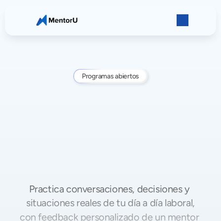
Programas abiertos
Entrena
las
habilidades
críticas
para
tu
trabajo,
con
práctica
real
e
IA
Practica conversaciones, decisiones y 
situaciones reales de tu día a día laboral,
con feedback personalizado de un mentor 