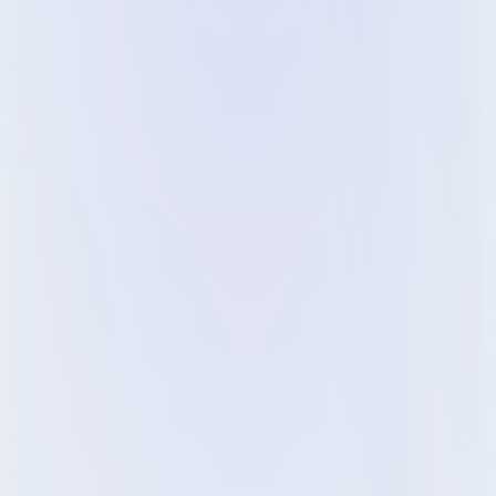
+245% productividad en talento 
junior
 (de 3 a 11 ventas al mes en 3 
meses de
entrenamiento)
+43% productividad en talento 
senior
 (de 15 a 21 ventas al mes en 3 
meses de
entrenamiento)
0
%
+
Transferencia al lugar de 
trabajo