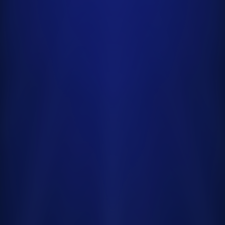
¿Cómo funciona?
Un
programa
de
4
horas
que
combina
teoría,
práctica
con
IA
y
feedback