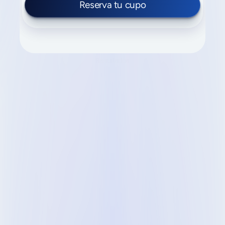
Reserva tu cupo
Resultados
Resultados
que
impulsan
el
crecimiento
real