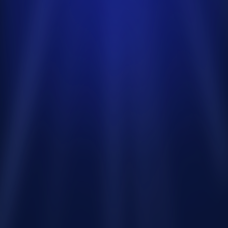
Aprende a manejar objeciones, 
enfrentar conversaciones difíciles, 
aplicar correctamente la Ley Karin y 
liderar conversaciones de desempeño 
con un enfoque práctico, respetuoso y 
orientado a resultados.
Nuevos
programas
son
incorporados