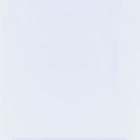
0
%
Satisfacción del Colaborador
Experiencia
validada
Radio Universo
Las personas toman cursos, pero eso no 
necesariamente se traduce en mejores 
resultados para el negocio